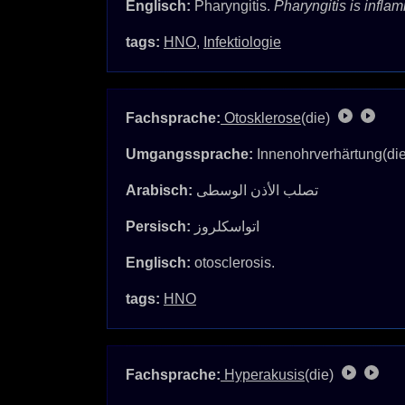
Englisch:
Pharyngitis.
Pharyngitis is inflam
tags:
HNO
,
Infektiologie
Fachsprache:
Otosklerose
(die)
Umgangssprache:
Innenohrverhärtung(di
Arabisch:
تصلب الأذن الوسطى
Persisch:
اتواسکلروز
Englisch:
otosclerosis.
tags:
HNO
Fachsprache:
Hyperakusis
(die)