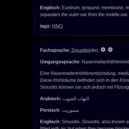
Englisch:
Eardrum, tympanic membrane, m
separates the outer ear from the middle ear. I
tags:
HNO
Fachsprache:
Sinusitis
(die)
Umgangssprache:
Nasennebenhöhlenent
Eine Nasennebenhöhlenentzündung, medizin
Diese Hohlräume befinden sich in den Knoc
Sinusitis können sie sich jedoch mit Flüssi
Arabisch:
التهاب الجيوب
Persisch:
سینوزیت
Englisch:
Sinusitis.
Sinusitis, also known as
filled with air, but when they become blocke