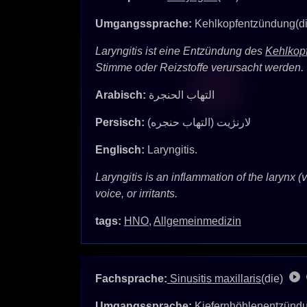
Umgangssprache:
Kehlkopfentzündung(d
Laryngitis ist eine Entzündung des
Kehlkop
Stimme oder Reizstoffe verursacht werden.
Arabisch:
التهاب الحنجرة
Persisch:
لارنژیت (التهاب حنجره)
Englisch:
Laryngitis.
Laryngitis is an inflammation of the larynx (
voice, or irritants.
tags:
HNO
,
Allgemeinmedizin
Fachsprache:
Sinusitis maxillaris
(die)
Umgangssprache:
Kiefernhöhlenentzündu