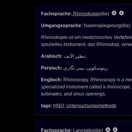
Fachsprache:
Rhinoskopie
(die)
Umgangssprache:
Nasenspiegelung(die)
Rhinoskopie ist ein medizinisches Verfahre
spezielles Instrument, das Rhinoskop, verw
Arabisch:
تنظير الأنف
Persisch:
رینوسکوپی، بینی نگاری
Englisch:
Rhinoscopy.
Rhinoscopy is a medi
specialized instrument called a rhinoscope, 
turbinates, and sinus openings.
tags:
HNO
,
Untersuchungsmethode
Fachsprache:
Laryngitis
(die)