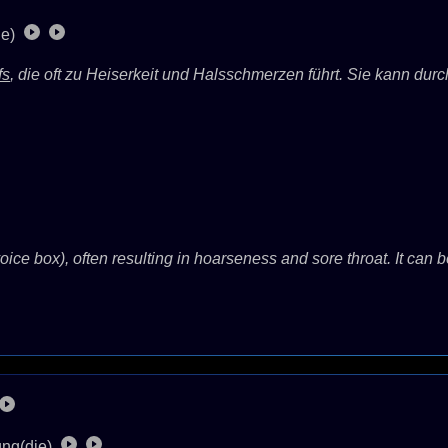
ie)
fs
, die oft zu Heiserkeit und Halsschmerzen führt. Sie kann du
voice box), often resulting in hoarseness and sore throat. It can 
ng(die)