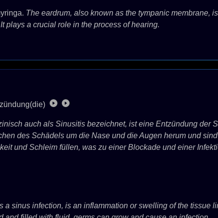
yringa.
The eardrum, also known as the tympanic membrane, is
t plays a crucial role in the process of hearing.
zündung(die)
isch auch als Sinusitis bezeichnet, ist eine Entzündung der
hen des Schädels um die Nase und die Augen herum und sind nor
gkeit und Schleim füllen, was zu einer Blockade und einer Infekt
 a sinus infection, is an inflammation or swelling of the tissue 
d and filled with fluid, germs can grow and cause an infection.