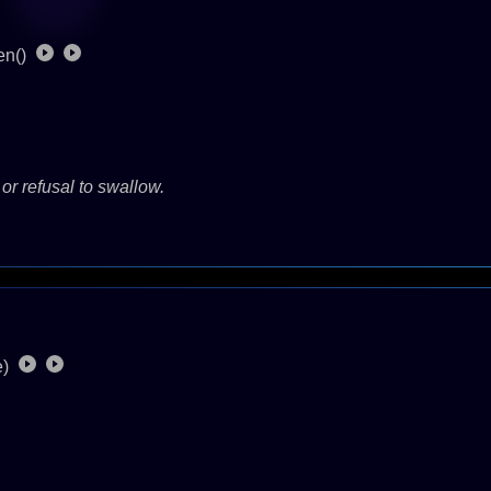
en()
 or refusal to swallow.
e)