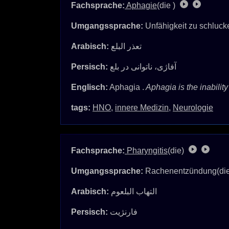
Fachsprache:
Aphagie
(die )
Umgangssprache:
Unfähigkeit zu schluck
Arabisch:
تعذر البلع
Persisch:
آفاژی، ناتوانی در بلع
Englisch:
Aphagia .
Aphagia is the inability
tags:
HNO
,
innere Medizin
,
Neurologie
Fachsprache:
Pharyngitis
(die)
Umgangssprache:
Rachenentzündung(di
Arabisch:
التهاب البلعوم
Persisch:
فارنژیت