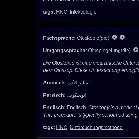
tags:
HNO
,
Infektiologie
Fachsprache:
Otoskopie
(die)
Umgangssprache:
Ohrspiegelung(die)
Die Otoskopie ist eine medizinische Unter
dem Otoskop. Diese Untersuchung ermöglich
Arabisch:
تنظير الأذن
Persisch:
اتوسکوپی
Englisch:
Englisch.
Otoscopy is a medical 
This procedure is typically performed using
tags:
HNO
,
Untersuchungsmethode