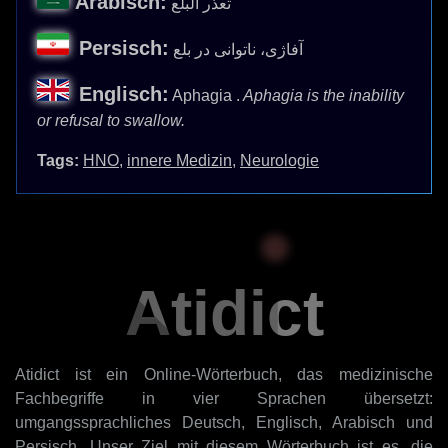
Arabisch:
تعذر البلع
Persisch:
آفاژی، ناتوانی در بلع
Englisch:
Aphagia .
Aphagia is the inability
or refusal to swallow.
Tags:
HNO
,
innere Medizin
,
Neurologie
Atidict
Atidict ist ein Online-Wörterbuch, das medizinische
Fachbegriffe in vier Sprachen übersetzt:
umgangssprachliches Deutsch, Englisch, Arabisch und
Persisch. Unser Ziel mit diesem Wörterbuch ist es, die