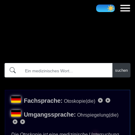
Atidict
suchen
Fachsprache:
Otoskopie(die)
Umgangssprache:
Ohrspiegelung(die)
Die Otoskopie ist eine medizinische Untersuchung