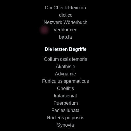
DocCheck Flexikon
dict.cc
Netzverb Wörterbuch
Verbformen
bab.la
Die letzten Begriffe
Collum ossis femoris
Akathisie
Adynamie
Funiculus spermaticus
Cheilitis
katamenial
Puerperium
Facies lunata
Nucleus pulposus
Synovia