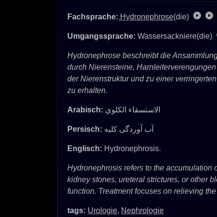
Fachsprache:
Hydronephrose
(die)
Umgangssprache:
Wassersackniere(die)
Hydronephrose beschreibt die Ansammlung 
durch Nierensteine, Harnleiterverengunge
der Nierenstruktur und zu einer verringerte
zu erhalten.
Arabisch:
الاستسقاء الكلوي
Persisch:
آب آوردگی کلیه
Englisch:
Hydronephrosis.
Hydronephrosis refers to the accumulation of
kidney stones, ureteral strictures, or othe
function. Treatment focuses on relieving the
tags:
Urologie
,
Nephrologie