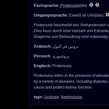
Fachsprache:
Proteinurie
(die)
Umgangssprache:
Eiweiß im Urin(das)
Proteinurie beschreibt das Vorhandensein 
Dies kann durch eine Vielzahl von Erkrank
Diagnose und Behandlung sind notwendig, u
Arabisch:
بروتين في البول
Persisch:
پروتئینوری
Englisch:
Proteinuria.
Proteinuria refers to the presence of elevat
by a variety of diseases, including diabetes
cause and protect kidney function.
tags:
Urologie
,
Nephrologie