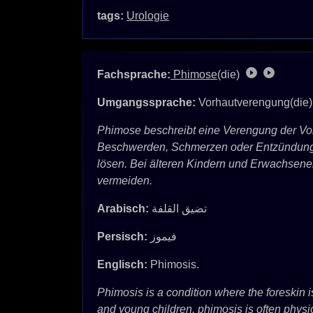
tags:
Urologie
Fachsprache:
Phimose
(die)
Umgangssprache:
Vorhautverengung(die
Phimose beschreibt eine Verengung der Vor
Beschwerden, Schmerzen oder Entzündungen
lösen. Bei älteren Kindern und Erwachsene
vermeiden.
Arabisch:
تضيق القلفة
Persisch:
فیموز
Englisch:
Phimosis.
Phimosis is a condition where the foreskin is
and young children, phimosis is often physio