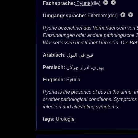
Fachsprache:
Pyurie
(die)
Umgangssprache:
Eiterharn(der)
Pyurie bezeichnet das Vorhandensein von Eit
Entzündungen oder andere pathologische 
Wasserlassen und trüber Urin sein. Die Beh
Arabisch:
قيح في البول
Persisch:
پیوری، ادرار چرکی
Englisch:
Pyuria.
Pyuria is the presence of pus in the urine, i
or other pathological conditions. Symptoms 
infection and alleviating symptoms.
tags:
Urologie