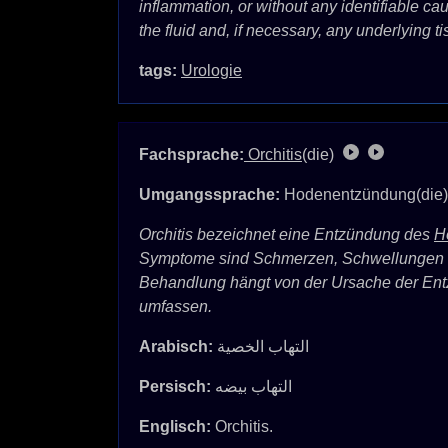
inflammation, or without any identifiable ca
the fluid and, if necessary, any underlying 
tags:
Urologie
Fachsprache:
Orchitis
(die)
Umgangssprache:
Hodenentzündung(die
Orchitis bezeichnet eine Entzündung des
H
Symptome sind Schmerzen, Schwellungen u
Behandlung hängt von der Ursache der En
umfassen.
Arabisch:
التهاب الخصية
Persisch:
التهاب بیضه
Englisch:
Orchitis.