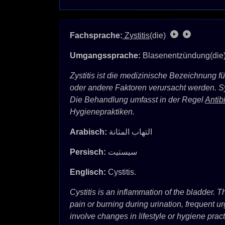
Fachsprache:
Zystitis
(die)
Umgangssprache:
Blasenentzündung(die
Zystitis ist die medizinische Bezeichnung 
oder andere Faktoren verursacht werden.
Die Behandlung umfasst in der Regel
Antib
Hygienepraktiken.
Arabisch:
التهاب المثانة
Persisch:
سیستیت
Englisch:
Cystitis.
Cystitis is an inflammation of the bladder. T
pain or burning during urination, frequent ur
involve changes in lifestyle or hygiene pract