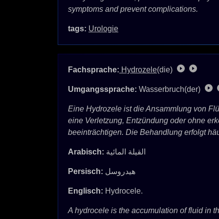
symptoms and prevent complications.
tags:
Urologie
Fachsprache:
Hydrozele
(die)
Umgangssprache:
Wasserbruch(der)
Eine Hydrozele ist die Ansammlung von Flü
eine Verletzung, Entzündung oder ohne er
beeinträchtigen. Die Behandlung erfolgt h
Arabisch:
القيلة المائية
Persisch:
هیدروسل
Englisch:
Hydrocele.
A hydrocele is the accumulation of fluid in t