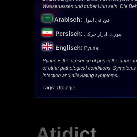
Wasserlassen und trüber Urin sein. Die Beh
Arabisch:
قيح في البول
Persisch:
پیوری، ادرار چرکی
Englisch:
Pyuria.
Pyuria is the presence of pus in the urine, i
or other pathological conditions. Symptoms 
infection and alleviating symptoms.
Tags:
Urologie
Atidict