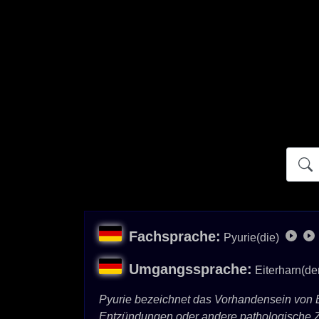
Atidict
Fachsprache:
Pyurie(die)
Umgangssprache:
Eiterharn(de
Pyurie bezeichnet das Vorhandensein von Eit
Entzündungen oder andere pathologische 