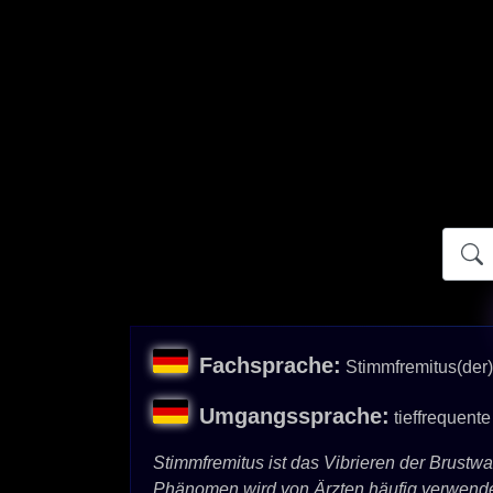
Atidict
Fachsprache:
Stimmfremitus(der
Umgangssprache:
tieffrequent
Stimmfremitus ist das Vibrieren der Brustw
Phänomen wird von Ärzten häufig verwende