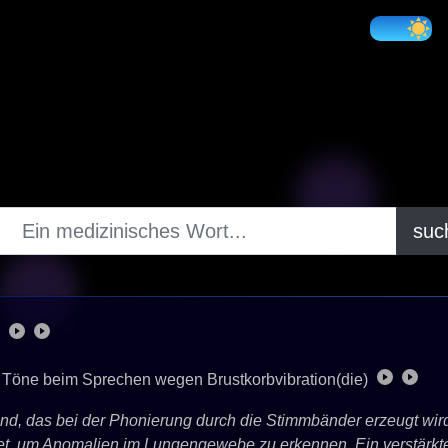
suc
)
e Töne beim Sprechen wegen Brustkorbvibration(die)
and, das bei der Phonierung durch die Stimmbänder erzeugt wird
t, um Anomalien im Lungengewebe zu erkennen. Ein verstärkte