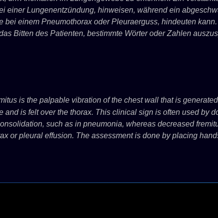
i einer Lungenentzündung, hinweisen, während ein abgeschwäch
e bei einem Pneumothorax oder Pleuraerguss, hindeuten kann. 
das Bitten des Patienten, bestimmte Wörter oder Zahlen auszu
mitus is the palpable vibration of the chest wall that is genera
and is felt over the thorax. This clinical sign is often used by do
consolidation, such as in pneumonia, whereas decreased fremitus
ax or pleural effusion. The assessment is done by placing hands