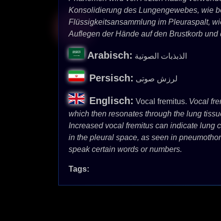
Konsolidierung des Lungengewebes, wie be
Flüssigkeitsansammlung im Pleuraspalt, wi
Auflegen der Hände auf den Brustkorb und 
Arabisch:
الذبذبات الصوتية
Persisch:
لرزش صوتی
Englisch:
Vocal fremitus.
Vocal fre
which then resonates through the lung tissue 
Increased vocal fremitus can indicate lung 
in the pleural space, as seen in pneumothor
speak certain words or numbers.
Tags: