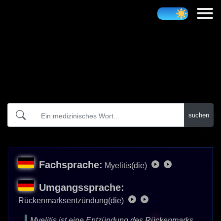
Atidict
suchen
Fachsprache:
Myelitis(die)
Umgangssprache:
Rückenmarksentzündung(die)
Myelitis ist eine Entzündung des Rückenmarks,