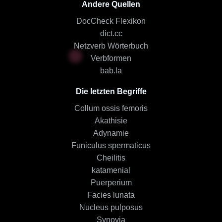
Andere Quellen
DocCheck Flexikon
dict.cc
Netzverb Wörterbuch
Verbformen
bab.la
Die letzten Begriffe
Collum ossis femoris
Akathisie
Adynamie
Funiculus spermaticus
Cheilitis
katamenial
Puerperium
Facies lunata
Nucleus pulposus
Synovia