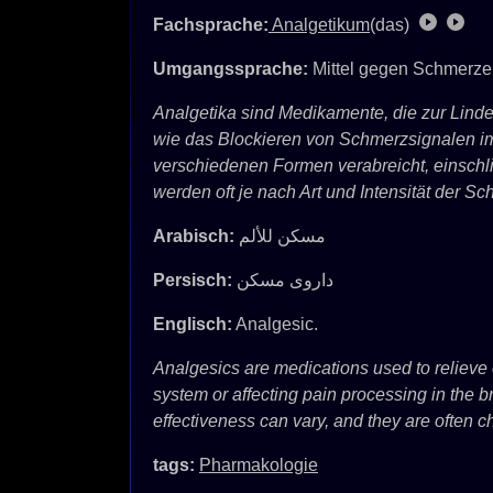
Fachsprache:
Analgetikum
(das)
Umgangssprache:
Mittel gegen Schmerze
Analgetika sind Medikamente, die zur Lin
wie das Blockieren von Schmerzsignalen im
verschiedenen Formen verabreicht, einschli
werden oft je nach Art und Intensität der 
Arabisch:
مسكن للألم
Persisch:
داروی مسکن
Englisch:
Analgesic.
Analgesics are medications used to relieve
system or affecting pain processing in the br
effectiveness can vary, and they are often c
tags:
Pharmakologie