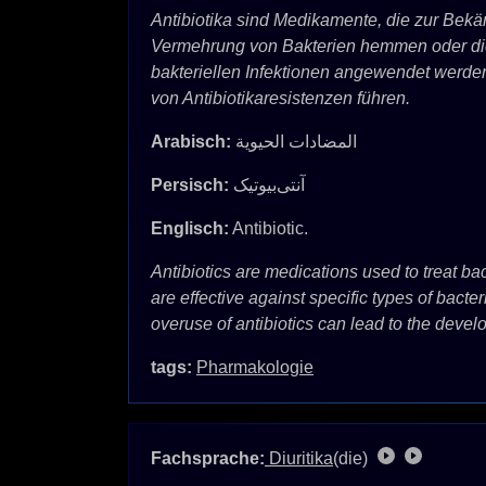
Antibiotika sind Medikamente, die zur Bekä
Vermehrung von Bakterien hemmen oder diese
bakteriellen Infektionen angewendet werde
von Antibiotikaresistenzen führen.
Arabisch:
المضادات الحيوية
Persisch:
آنتی‌بیوتیک
Englisch:
Antibiotic.
Antibiotics are medications used to treat bac
are effective against specific types of bacte
overuse of antibiotics can lead to the develo
tags:
Pharmakologie
Fachsprache:
Diuritika
(die)