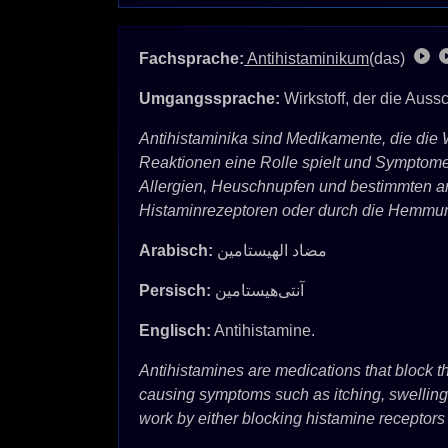
Fachsprache:
Antihistaminikum
(das)
Umgangssprache:
Wirkstoff, der die Auss
Antihistaminika sind Medikamente, die die W
Reaktionen eine Rolle spielt und Symptome
Allergien, Heuschnupfen und bestimmten an
Histaminrezeptoren oder durch die Hemmun
Arabisch:
مضاد الهيستامين
Persisch:
آنتی‌هیستامین
Englisch:
Antihistamine.
Antihistamines are medications that block th
causing symptoms such as itching, swelling, 
work by either blocking histamine receptors 