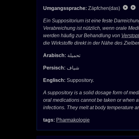
Umgangssprache:
Zäpfchen(das)
Ein Suppositorium ist eine feste Darreichu
Verabreichung ist nützlich, wenn orale Me
werden häufig zur Behandlung von
Verstop
die Wirkstoffe direkt in der Nähe des Zielber
Arabisch:
تحميلة
Persisch:
شیاف
Englisch:
Suppository.
A suppository is a solid dosage form of medi
oral medications cannot be taken or when a l
infections. They melt at body temperature an
tags:
Pharmakologie