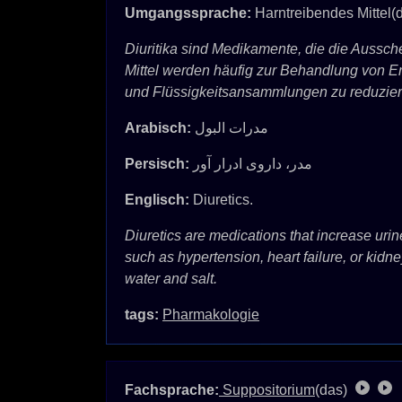
Umgangssprache:
Harntreibendes Mittel(
Diuritika sind Medikamente, die die Aussch
Mittel werden häufig zur Behandlung von E
und Flüssigkeitsansammlungen zu reduziere
Arabisch:
مدرات البول
Persisch:
مدر، داروی ادرار آور
Englisch:
Diuretics.
Diuretics are medications that increase uri
such as hypertension, heart failure, or kidn
water and salt.
tags:
Pharmakologie
Fachsprache:
Suppositorium
(das)