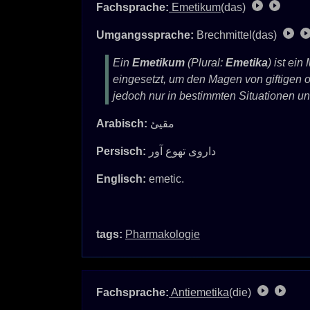
Fachsprache:
Emetikum
(das)
Umgangssprache:
Brechmittel(das)
Ein
Emetikum
(Plural:
Emetika
) ist ei
eingesetzt, um den Magen von giftigen 
jedoch nur in bestimmten Situationen und
Arabisch:
مقيئ
Persisch:
داروی تهوع آور
Englisch:
emetic.
tags:
Pharmakologie
Fachsprache:
Antiemetika
(die)