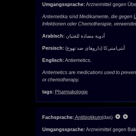
Umgangssprache:
Arzneimittel gegen Übe
Antiemetika sind Medikamente, die gegen
Ü
Infektionen oder Chemotherapie, verwende
Arabisch:
أدوية مضادة للغثيان
Persisch:
آنتی‌امتی‌کا (داروهای ضد تهوع)
Englisch:
Antiemetics.
Antiemetics are medications used to prevent
or chemotherapy.
tags:
Pharmakologie
Fachsprache:
Antibiotikum
(das)
Umgangssprache:
Arzneimittel gegen Bak