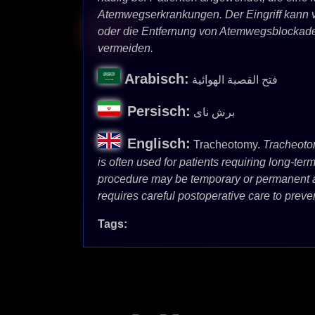
Atemwegserkrankungen. Der Eingriff kann v
oder die Entfernung von Atemwegsblockaden
vermeiden.
Arabisch:
فتح القصبة الهوائية
Persisch:
برش نای
Englisch:
Tracheotomy.
Tracheotom
is often used for patients requiring long-te
procedure may be temporary or permanent and
requires careful postoperative care to preve
Tags: