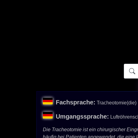
Atidict
Fachsprache:
Tracheotomie(die)
Umgangssprache:
Luftröhrensch
Die Tracheotomie ist ein chirurgischer Eing
häufig bei Patienten angewendet, die eine