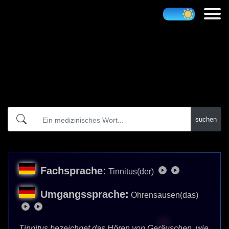
Atidict
suchen
Fachsprache:
Tinnitus(der)
Umgangssprache:
Ohrensausen(das)
Tinnitus bezeichnet das Hören von Geräuschen, wie