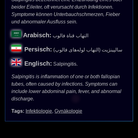
beider Eileiter, oft verursacht durch Infektionen.
Symptome können Unterbauchschmerzen, Fieber
und abnormaler Ausfluss sein.
Arabisch:
التهاب قناة فالوب
Persisch:
سالپینژیت (التهاب لوله‌های فالوپ)
Englisch:
Salpingitis.
Salpingitis is inflammation of one or both fallopian
tubes, often caused by infections. Symptoms can
include lower abdominal pain, fever, and abnormal
discharge.
Tags:
Infektiologie
,
Gynäkologie