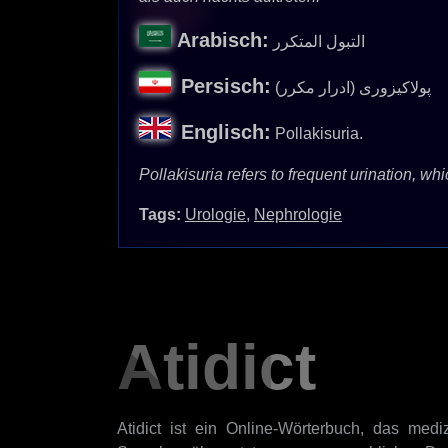
Arabisch:
التبول المتكرر
Persisch:
پولاکیزوری (ادرار مکرر)
Englisch:
Pollakisuria.
Pollakisuria refers to frequent urination, wh
Tags:
Urologie
,
Nephrologie
Atidict
Atidict ist ein Online-Wörterbuch, das mediz