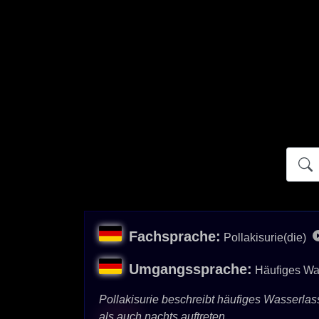
Atidict
Fachsprache:
Pollakisurie(die)
Umgangssprache:
Häufiges Wa
Pollakisurie beschreibt häufiges Wasserla
als auch nachts auftreten.