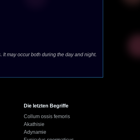
s. It may occur both during the day and night.
Die letzten Begriffe
Collum ossis femoris
Akathisie
Adynamie
Funiculus spermaticus