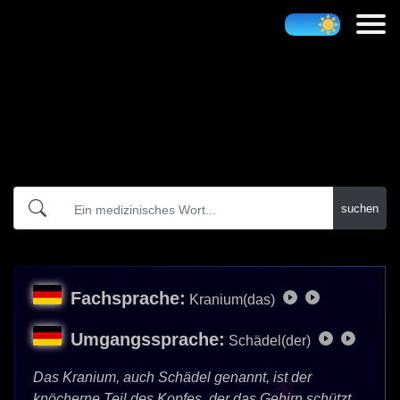
Atidict
suchen
Fachsprache:
Kranium(das)
Umgangssprache:
Schädel(der)
Das Kranium, auch Schädel genannt, ist der
knöcherne Teil des Kopfes, der das Gehirn schützt.