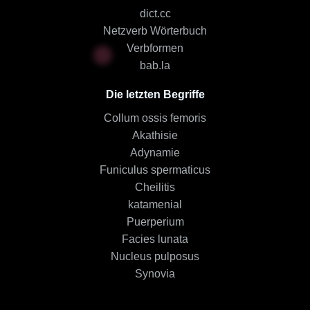
dict.cc
Netzverb Wörterbuch
Verbformen
bab.la
Die letzten Begriffe
Collum ossis femoris
Akathisie
Adynamie
Funiculus spermaticus
Cheilitis
katamenial
Puerperium
Facies lunata
Nucleus pulposus
Synovia