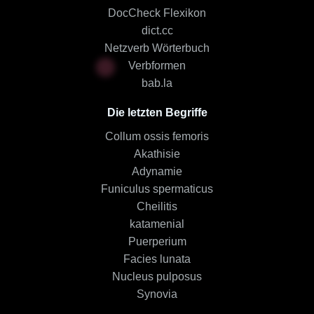
DocCheck Flexikon
dict.cc
Netzverb Wörterbuch
Verbformen
bab.la
Die letzten Begriffe
Collum ossis femoris
Akathisie
Adynamie
Funiculus spermaticus
Cheilitis
katamenial
Puerperium
Facies lunata
Nucleus pulposus
Synovia