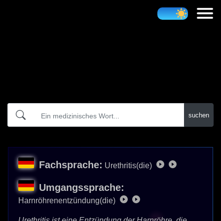
Atidict
suchen
Fachsprache:
Urethritis(die)
Umgangssprache:
Harnröhrenentzündung(die)
Urethritis ist eine Entzündung der
Harnröhre
, die