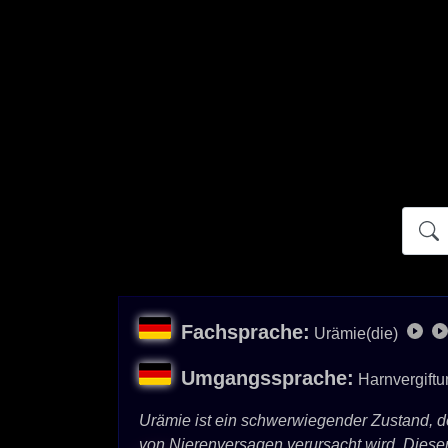
Atidict
Fachsprache:
Urämie(die)
Umgangssprache:
Harnvergiftu
Urämie ist ein schwerwiegender Zustand, de
von Nierenversagen verursacht wird. Dieser