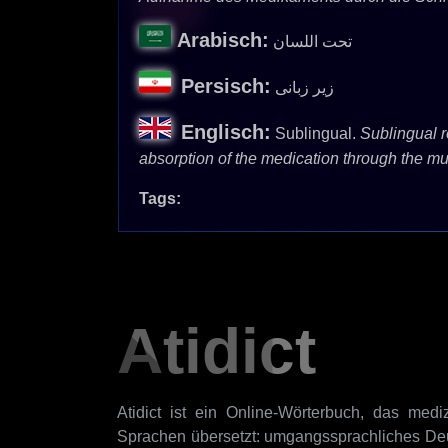
Arabisch:
تحت اللسان
Persisch:
زیر زبانی
Englisch:
Sublingual.
Sublingual re
absorption of the medication through the 
Tags:
Atidict
Atidict ist ein Online-Wörterbuch, das mediz
Sprachen übersetzt: umgangssprachliches Deu