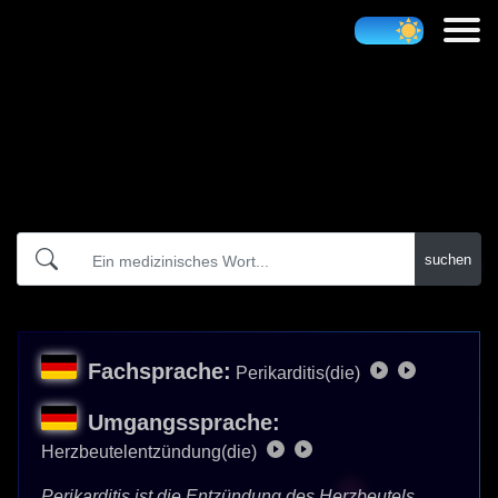
Atidict
suchen
Fachsprache:
Perikarditis(die)
Umgangssprache:
Herzbeutelentzündung(die)
Perikarditis ist die Entzündung des Herzbeutels