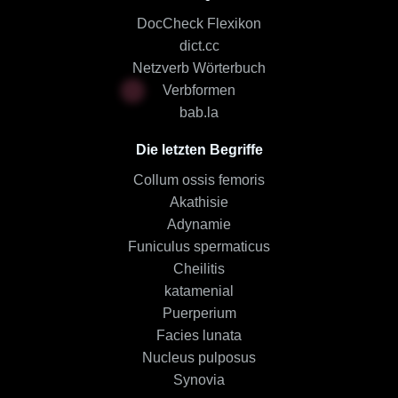
DocCheck Flexikon
dict.cc
Netzverb Wörterbuch
Verbformen
bab.la
Die letzten Begriffe
Collum ossis femoris
Akathisie
Adynamie
Funiculus spermaticus
Cheilitis
katamenial
Puerperium
Facies lunata
Nucleus pulposus
Synovia