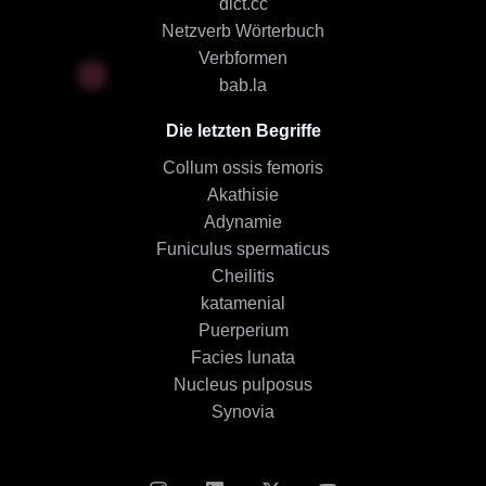
dict.cc
Netzverb Wörterbuch
Verbformen
bab.la
Die letzten Begriffe
Collum ossis femoris
Akathisie
Adynamie
Funiculus spermaticus
Cheilitis
katamenial
Puerperium
Facies lunata
Nucleus pulposus
Synovia