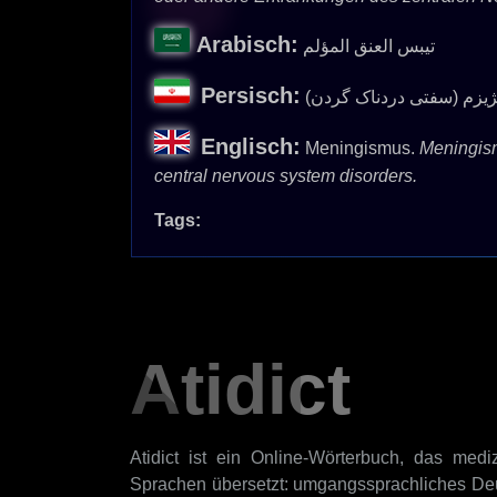
Arabisch:
تيبس العنق المؤلم
Persisch:
نژیزم (سفتی دردناک گردن
Englisch:
Meningismus.
Meningismu
central nervous system disorders.
Tags:
Atidict
Atidict ist ein Online-Wörterbuch, das mediz
Sprachen übersetzt: umgangssprachliches Deu