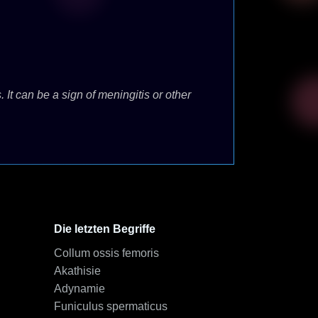
 It can be a sign of meningitis or other
Die letzten Begriffe
Collum ossis femoris
Akathisie
Adynamie
Funiculus spermaticus