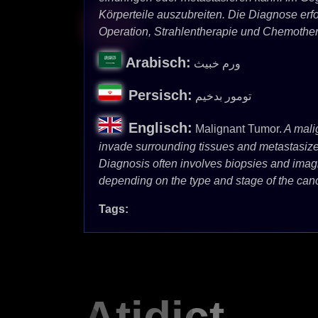
Körperteile auszubreiten. Die Diagnose erf
Operation, Strahlentherapie und Chemother
Arabisch:
ورم خبيث
Persisch:
تومور بدخیم
Englisch:
Malignant Tumor.
A malig
invade surrounding tissues and metastasize 
Diagnosis often involves biopsies and imagi
depending on the type and stage of the canc
Tags:
Atidict