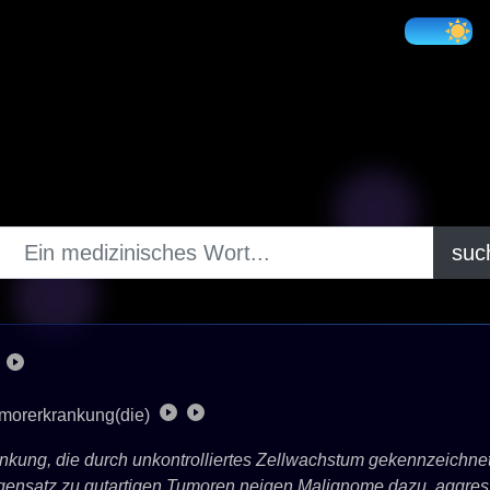
suc
morerkrankung(die)
ankung, die durch unkontrolliertes Zellwachstum gekennzeichne
gensatz zu gutartigen Tumoren neigen Malignome dazu, aggres