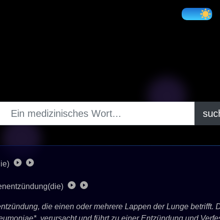
suc
ie)
nentzündung(die)
tzündung, die einen oder mehrere Lappen der Lunge betrifft. 
eumoniae*, verursacht und führt zu einer Entzündung und Verf