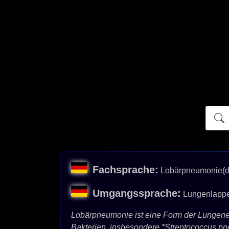
Atidict
Fachsprache:
Lobärpneumonie(d
Umgangssprache:
Lungenlappe
Lobärpneumonie ist eine Form der Lungenen
Bakterien, insbesondere *Streptococcus pn