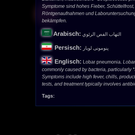
Symptome sind hohes Fieber, Schüttelfrost,
Röntgenaufnahmen und Laboruntersuchungen,
bekämpfen.
Arabisch:
التهاب الفص الرئوي
Persisch:
پنومونی لوبار
Englisch:
Lobar pneumonia.
Lobar 
commonly caused by bacteria, particularly *
Symptoms include high fever, chills, produc
tests, and treatment typically involves antibio
Tags: