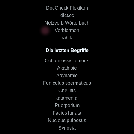
DocCheck Flexikon
dict.cc
Netzverb Wörterbuch
Verbformen
bab.la
Die letzten Begriffe
Collum ossis femoris
Akathisie
Adynamie
Funiculus spermaticus
Cheilitis
katamenial
Puerperium
Facies lunata
Nucleus pulposus
Synovia