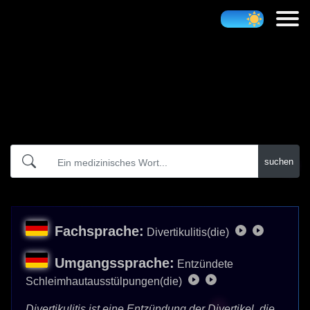
Atidict
suchen
Fachsprache:
Divertikulitis(die)
Umgangssprache:
Entzündete
Schleimhautausstülpungen(die)
Divertikulitis ist eine Entzündung der Divertikel, die