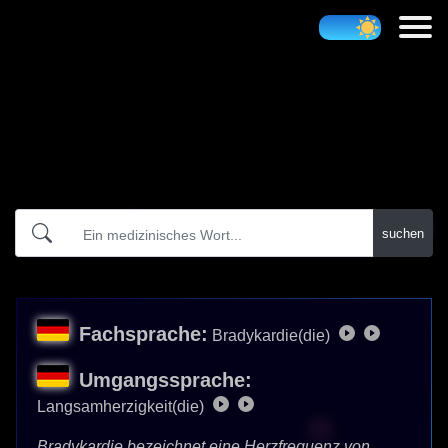
Atidict
suchen
Fachsprache:
Bradykardie(die)
Umgangssprache:
Langsamherzigkeit(die)
Bradykardie bezeichnet eine Herzfrequenz von