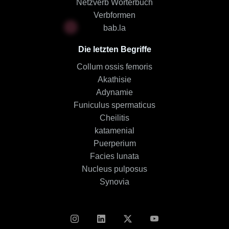
Netzverb Wörterbuch
Verbformen
bab.la
Die letzten Begriffe
Collum ossis femoris
Akathisie
Adynamie
Funiculus spermaticus
Cheilitis
katamenial
Puerperium
Facies lunata
Nucleus pulposus
Synovia