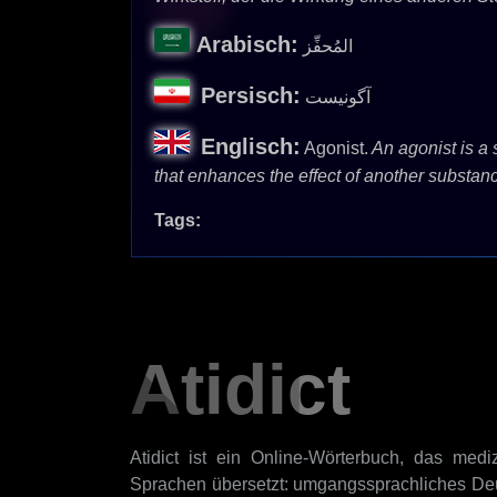
Arabisch:
المُحفِّز
Persisch:
آگونیست
Englisch:
Agonist.
An agonist is a 
that enhances the effect of another substanc
Tags:
Atidict
Atidict ist ein Online-Wörterbuch, das mediz
Sprachen übersetzt: umgangssprachliches Deu