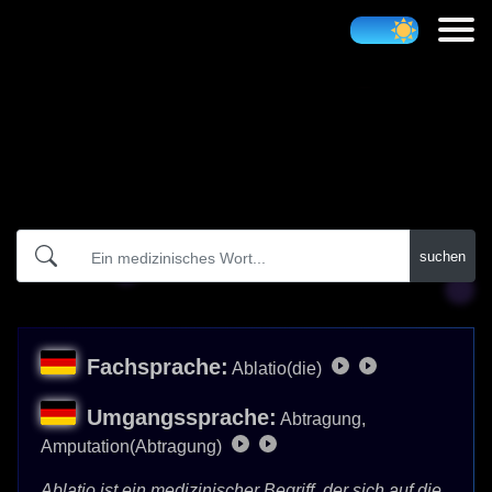
Atidict
suchen
Fachsprache:
Ablatio(die)
Umgangssprache:
Abtragung,
Amputation(Abtragung)
Ablatio ist ein medizinischer Begriff, der sich auf die